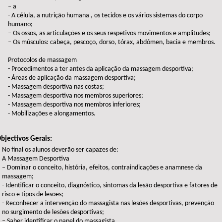
– a
- A célula, a nutrição humana , os tecidos e os vários sistemas do corpo
humano;
– Os ossos, as articulações e os seus respetivos movimentos e amplitudes;
– Os músculos: cabeça, pescoço, dorso, tórax, abdómen, bacia e membros.
Protocolos de massagem
- Procedimentos a ter antes da aplicação da massagem desportiva;
- Áreas de aplicação da massagem desportiva;
- Massagem desportiva nas costas;
- Massagem desportiva nos membros superiores;
- Massagem desportiva nos membros inferiores;
- Mobilizações e alongamentos.
bjectivos Gerais:
No final os alunos deverão ser capazes de:
A Massagem Desportiva
– Dominar o conceito, história, efeitos, contraindicações e anamnese da
massagem;
- Identificar o conceito, diagnóstico, sintomas da lesão desportiva e fatores de
risco e tipos de lesões;
- Reconhecer a intervenção do massagista nas lesões desportivas, prevenção
no surgimento de lesões desportivas;
– Saber identificar o papel do massagista.