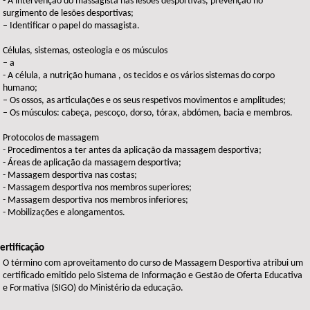
- A intervenção do massagista nas lesões desportivas, prevenção no
surgimento de lesões desportivas;
– Identificar o papel do massagista.
Células, sistemas, osteologia e os músculos
– a
- A célula, a nutrição humana , os tecidos e os vários sistemas do corpo
humano;
– Os ossos, as articulações e os seus respetivos movimentos e amplitudes;
– Os músculos: cabeça, pescoço, dorso, tórax, abdómen, bacia e membros.
Protocolos de massagem
- Procedimentos a ter antes da aplicação da massagem desportiva;
- Áreas de aplicação da massagem desportiva;
- Massagem desportiva nas costas;
- Massagem desportiva nos membros superiores;
- Massagem desportiva nos membros inferiores;
- Mobilizações e alongamentos.
ertificação
O término com aproveitamento do curso de Massagem Desportiva atribui um
certificado emitido pelo Sistema de Informação e Gestão de Oferta Educativa
e Formativa (SIGO) do Ministério da educação.