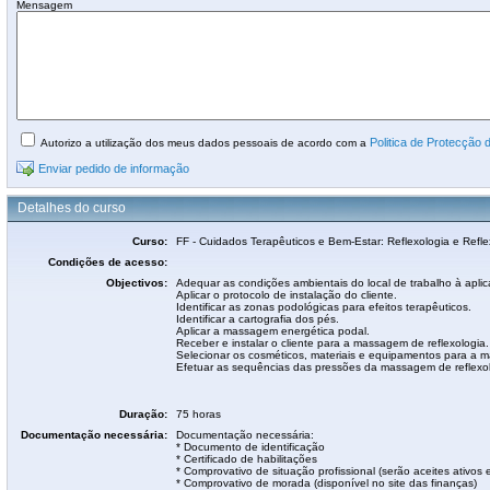
Mensagem
Politica de Protecção
Autorizo a utilização dos meus dados pessoais de acordo com a
Enviar pedido de informação
Detalhes do curso
Curso:
FF - Cuidados Terapêuticos e Bem-Estar: Reflexologia e Refle
Condições de acesso:
Objectivos:
Adequar as condições ambientais do local de trabalho à aplic
Aplicar o protocolo de instalação do cliente.
Identificar as zonas podológicas para efeitos terapêuticos.
Identificar a cartografia dos pés.
Aplicar a massagem energética podal.
Receber e instalar o cliente para a massagem de reflexologia.
Selecionar os cosméticos, materiais e equipamentos para a 
Efetuar as sequências das pressões da massagem de reflexo
Duração:
75 horas
Documentação necessária:
Documentação necessária:
* Documento de identificação
* Certificado de habilitações
* Comprovativo de situação profissional (serão aceites ativ
* Comprovativo de morada (disponível no site das finanças)