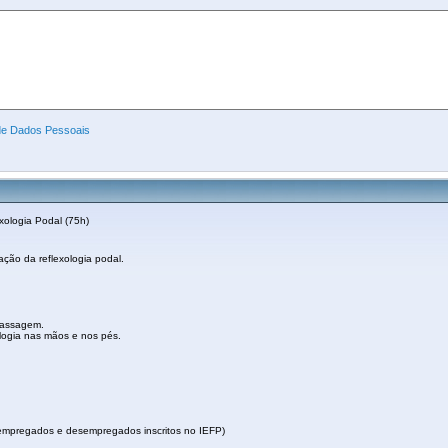
 de Dados Pessoais
xologia Podal (75h)
ação da reflexologia podal.
massagem.
logia nas mãos e nos pés.
os empregados e desempregados inscritos no IEFP)