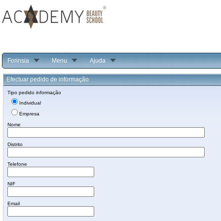
Forinsia
Menu
Ajuda
Efectuar pedido de informação
Tipo pedido informação
Individual
Empresa
Nome
Distrito
Telefone
NIF
Email